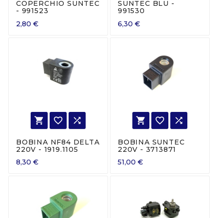
COPERCHIO SUNTEC
SUNTEC BLU -
- 991523
991530
2,80 €
6,30 €






BOBINA NF84 DELTA
BOBINA SUNTEC
220V - 1919.1105
220V - 3713871
8,30 €
51,00 €