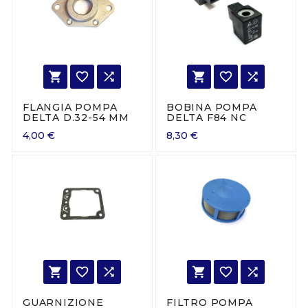






FLANGIA POMPA
BOBINA POMPA
DELTA D.32-54 MM
DELTA F84 NC
4,00 €
8,30 €






GUARNIZIONE
FILTRO POMPA