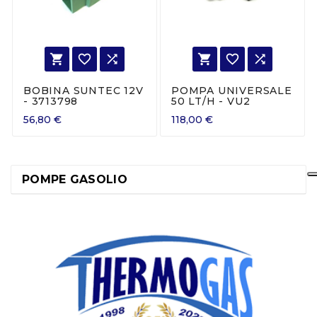






BOBINA SUNTEC 12V
POMPA UNIVERSALE
- 3713798
50 LT/H - VU2
56,80 €
118,00 €
POMPE GASOLIO