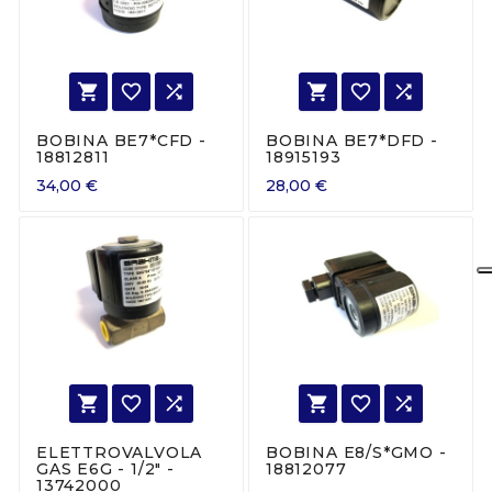






BOBINA BE7*CFD -
BOBINA BE7*DFD -
18812811
18915193
34,00 €
28,00 €






ELETTROVALVOLA
BOBINA E8/S*GMO -
GAS E6G - 1/2" -
18812077
13742000