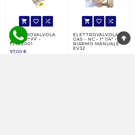






ELETTROVALVOLA
ELETTROVALVOLA
GAS 1/2" FF -
GAS - NC - 1" 1/4" -
13902001
RIARMO MANUALE -
EV32
97,00 €
134,00 €






ELETTROVALVOLA
ELETTROVALVOLA
GAS - NC - 3/4" -
GAS - NC - 1/2" -