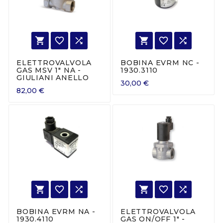






ELETTROVALVOLA
BOBINA EVRM NC -
GAS MSV 1" NA -
1930.3110
GIULIANI ANELLO
30,00 €
82,00 €






BOBINA EVRM NA -
ELETTROVALVOLA
1930.4110
GAS ON/OFF 1" -