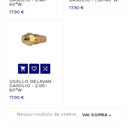
GASOLIO - 0,40-
GASOLIO - 1,50-60°W
60°W
17,90 €
17,90 €



UGELLO DELAVAN
GASOLIO - 2,00-
60°W
17,90 €
Nessun risultato da vedere...
VAI SOPRA