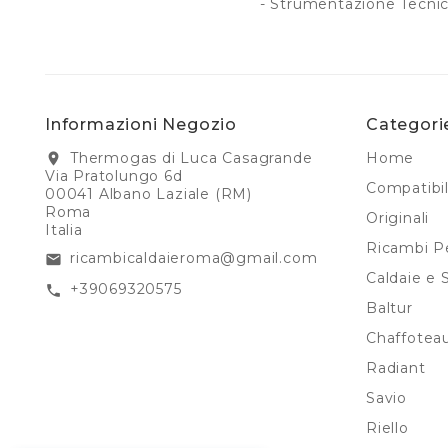
- Strumentazione Tecnic
Informazioni Negozio
Categori
Thermogas di Luca Casagrande
Home
location_on
Via Pratolungo 6d
Compatibil
00041 Albano Laziale (RM)
Roma
Originali
Italia
Ricambi Pe
ricambicaldaieroma@gmail.com
email
Caldaie e 
+39069320575
call
Baltur
Chaffotea
Radiant
Savio
Riello