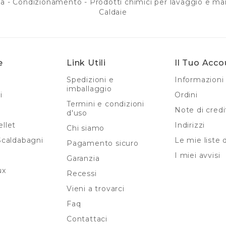
a - Condizionamento - Prodotti chimici per lavaggio e ma
Caldaie
e
Link Utili
Il Tuo Acco
Spedizioni e
Informazioni 
imballaggio
i
Ordini
Termini e condizioni
Note di credi
d'uso
llet
Indirizzi
Chi siamo
Scaldabagni
Le mie liste 
Pagamento sicuro
I miei avvisi
Garanzia
ux
Recessi
Vieni a trovarci
Faq
Contattaci