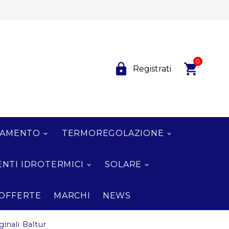
0


Registrati
NAMENTO
TERMOREGOLAZIONE
NTI IDROTERMICI
SOLARE
OFFERTE
MARCHI
NEWS
ginali Baltur