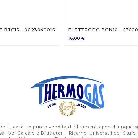







 BTG15 - 0023040015
ELETTRODO BGN10 - 5362
16,00 €
 Luca, è un punto vendita di riferimento per chiunque sia 
sali per Caldaie e Bruciatori - Ricambi Universali per Stuf