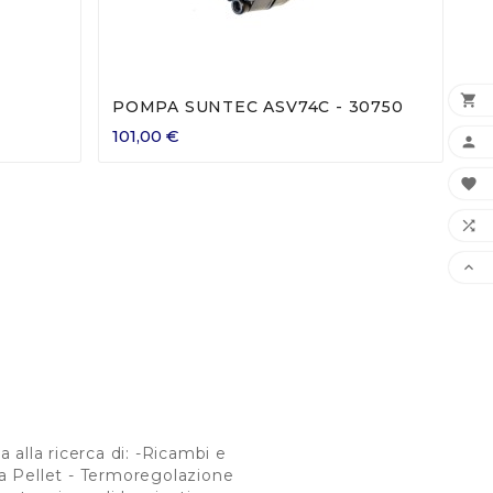





0
POMPA SUNTEC ASV74C - 30750
101,00 €




alla ricerca di: -Ricambi e
e a Pellet - Termoregolazione