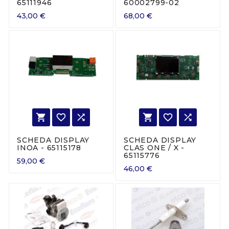
65111946
60002799-02
43,00 €
68,00 €






SCHEDA DISPLAY
SCHEDA DISPLAY
INOA - 65115178
CLAS ONE / X -
65115776
59,00 €
46,00 €