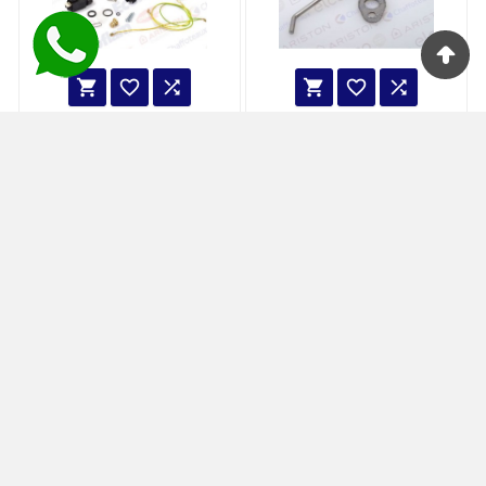






KIT CIRCOLATORE
ELETTRODO DI
COMPLETO -
IONIZZAZIONE -
65120952
64201339
287,00 €
44,00 €






ACCENDITORE
PRESSOSTATO DI
SCALDABAGNO
MINIMA - 65115792