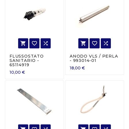






FLUSSOSTATO
ANODO VLS / PERLA
SANITARIO -
- 993014-01
65114919
18,00 €
10,00 €