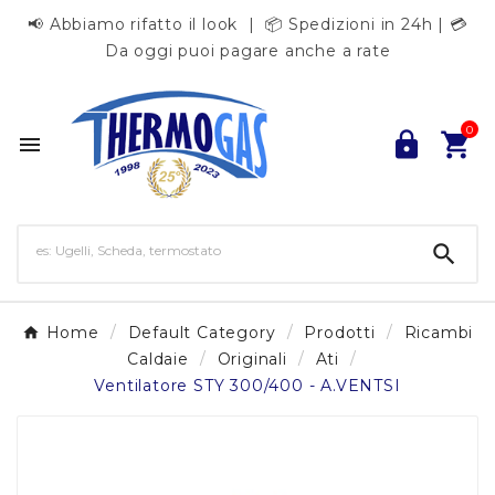
📢 Abbiamo rifatto il look | 📦 Spedizioni in 24h | 💳
Da oggi puoi pagare anche a rate
0




Home
Default Category
Prodotti
Ricambi
Caldaie
Originali
Ati
Ventilatore STY 300/400 - A.VENTSI