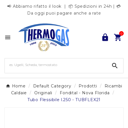
📢 Abbiamo rifatto il look | 📦 Spedizioni in 24h | 💳
Da oggi puoi pagare anche a rate
0




Home
Default Category
Prodotti
Ricambi
Caldaie
Originali
Fondital - Nova Florida
Tubo Flessibile l.250 - TUBFLEX21