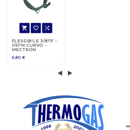



FLESSIBILE 3/8\"F -
1/4\"M CURVO -
MECTRON
6,80 €