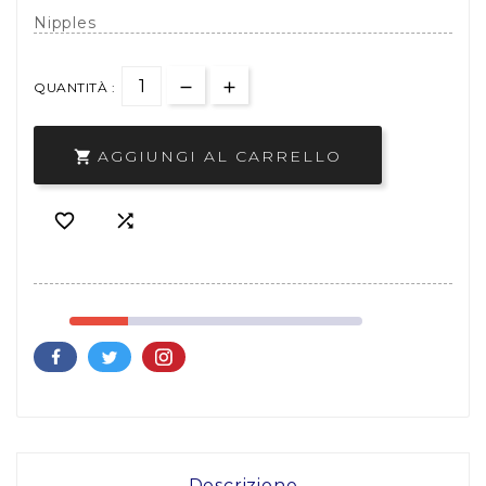
Nipples
QUANTITÀ :
AGGIUNGI AL CARRELLO



Descrizione