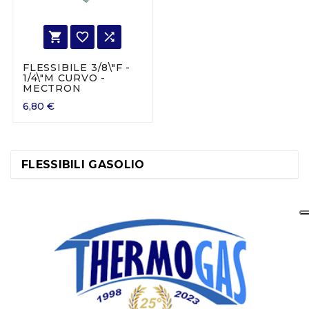



FLESSIBILE 3/8\"F -
1/4\"M CURVO -
MECTRON
6,80 €
FLESSIBILI GASOLIO