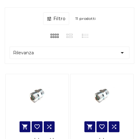
Filtro

11 prodotti

Rilevanza





